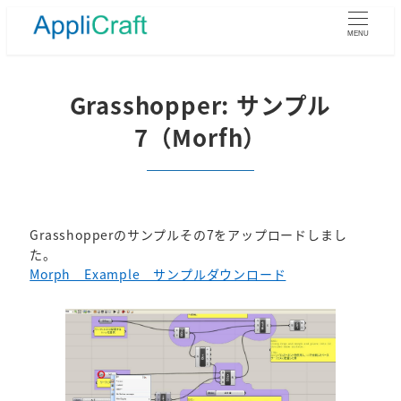
メ
イ
MENU
ン
コ
ン
Grasshopper: サンプル
テ
7（Morfh）
ン
ツ
へ
移
動
Grasshopperのサンプルその7をアップロードしまし
た。
Morph Example サンプルダウンロード