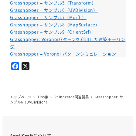
Grasshopper – サンプル5（Transform）
Grasshopper – サンプル6（UVDivision）
Grasshopper – サンプル7（Morfh）
Grasshopper – サンプル8（MapSurface）
Grasshopper – サンプル9（OrientSrf）
Grasshopper: Voronoiパターンを利用した建築モデリン
グ
Grasshopper – Voronoi パターンシミュレーション
F
X
a
c
e
b
トップページ
Tips集
Rhinoceros関連製品
Grasshopper: サ
ンプル6（UVDivision）
o
o
k
AppliCraftについて