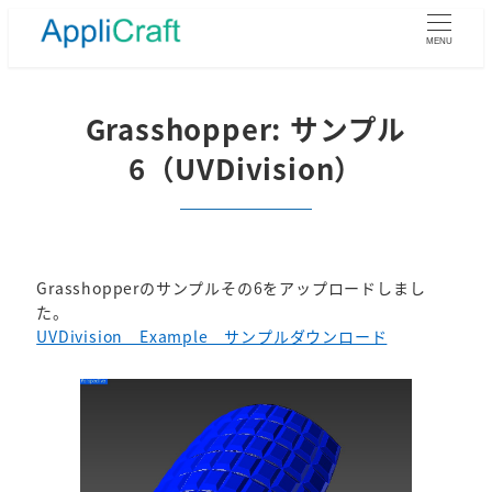
メ
イ
MENU
ン
コ
ン
Grasshopper: サンプル
テ
6（UVDivision）
ン
ツ
へ
移
動
Grasshopperのサンプルその6をアップロードしまし
た。
UVDivision Example サンプルダウンロード