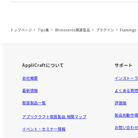
トップページ
Tips集
Rhinoceros関連製品
プラグイン
Flamingo
AppliCraftについて
サポート
会社概要
インストー
最新情報
よくある質
取扱製品一覧
評価版
製品別動作環
アプリクラフト取扱製品 相関マップ
お問い合わ
イベント・セミナー情報