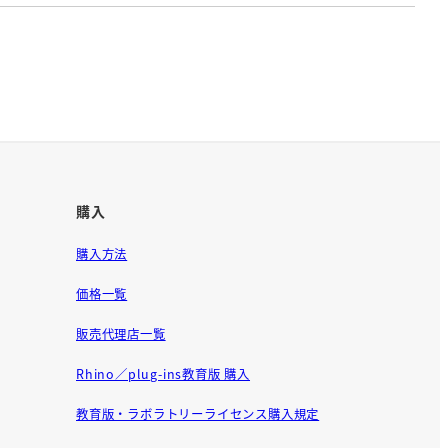
購入
購入方法
価格一覧
販売代理店一覧
Rhino／plug-ins教育版 購入
教育版・ラボラトリーライセンス購入規定