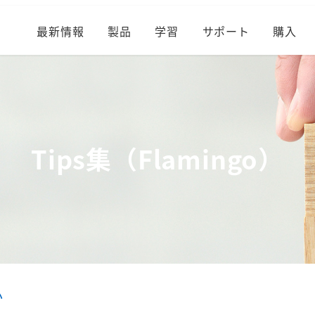
最新情報
製品
学習
サポート
購入
Tips集（Flamingo）
か