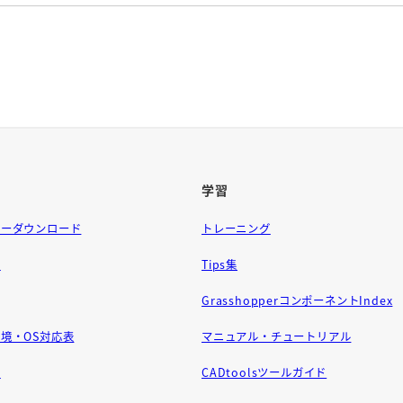
学習
ラーダウンロード
トレーニング
問
Tips集
GrasshopperコンポーネントIndex
境・OS対応表
マニュアル・チュートリアル
せ
CADtoolsツールガイド