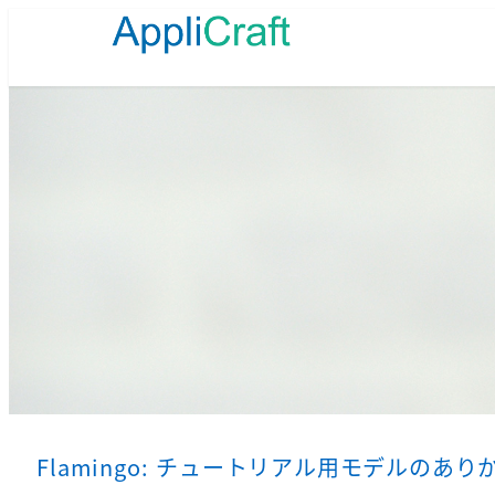
メ
イ
ン
コ
ン
テ
ン
ツ
へ
移
動
Flamingo: チュートリアル用モデルのあり