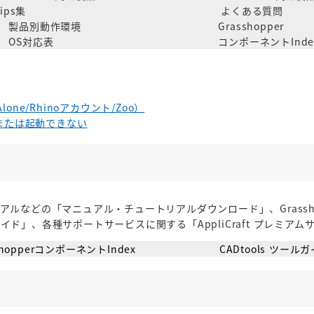
Tips集
よくある質問
製品別動作環境
Grasshopper
OS対応表
コンポーネントInde
lone/Rhinoアカウント/Zoo）
る、または起動できない
どの「マニュアル・チュートリアルダウンロード」、Grasshopp
ツールガイド」、各種サポートサービスに関する「AppliCraft プレミ
shopperコンポーネントIndex
CADtools ツール