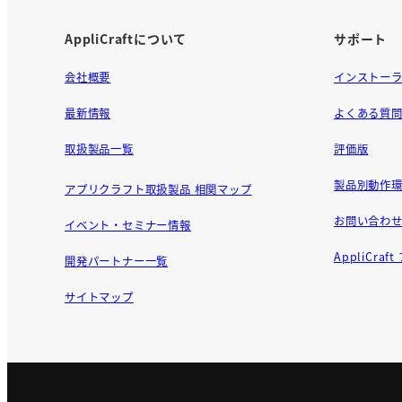
AppliCraftについて
サポート
会社概要
インストー
最新情報
よくある質
取扱製品一覧
評価版
製品別動作環
アプリクラフト取扱製品 相関マップ
お問い合わ
イベント・セミナー情報
AppliCra
開発パートナー一覧
サイトマップ