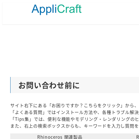
メ
イ
ン
コ
ン
テ
ン
ツ
へ
移
動
お問い合わせ前に
サイト右下にある「お困りですか？こちらをクリック」から、
「よくある質問」ではインストール方法や、各種トラブル解決
「Tips集」では、便利な機能やモデリング・レンダリングの
また、右上の検索ボックスからも、キーワードを入力し質問を
Rhinoceros 関連製品