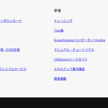
学習
ラーダウンロード
トレーニング
問
Tips集
GrasshopperコンポーネントIndex
境・OS対応表
マニュアル・チュートリアル
せ
CADtoolsツールガイド
ft プレミアムサービス
スキルアップ集中講座
関連書籍