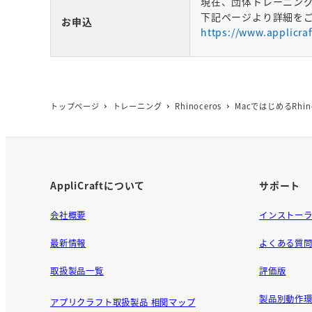
現在、団体トレーニン
下記ページより詳細を
お申込
https://www.applicra
トップページ
トレーニング
Rhinoceros
MacではじめるRhin
AppliCraftについて
サポート
会社概要
インストー
最新情報
よくある質
取扱製品一覧
評価版
製品別動作環
アプリクラフト取扱製品 相関マップ