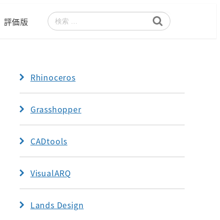
評価版
検
索
Rhinoceros
Grasshopper
CADtools
VisualARQ
Lands Design