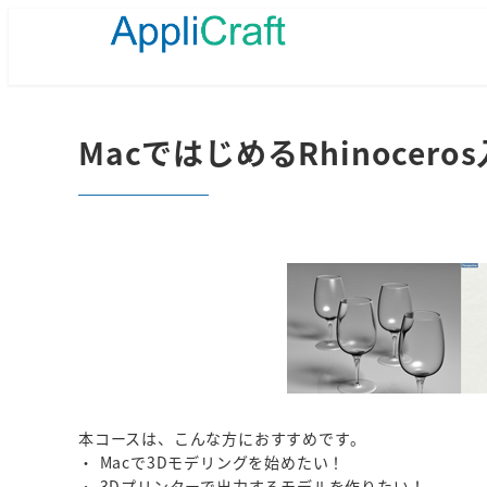
メ
イ
ン
コ
ン
テ
MacではじめるRhinocero
ン
ツ
へ
移
動
本コースは、こんな方におすすめです。
・ Macで3Dモデリングを始めたい！
・ 3Dプリンターで出力するモデルを作りたい！