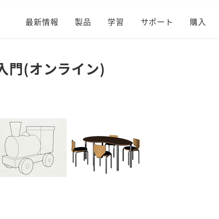
最新情報
製品
学習
サポート
購入
s入門(オンライン)