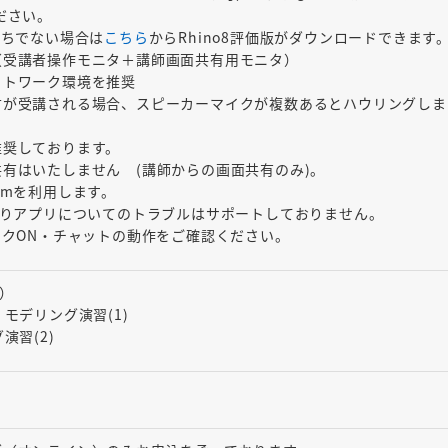
ださい。
をお持ちでない場合は
こちら
からRhino8評価版がダウンロードできます
（受講者操作モニタ＋講師画面共有用モニタ）
ットワーク環境を推奨
方が受講される場合、スピーカーマイクが複数あるとハウリングしま
推奨しております。
有はいたしません (講師からの画面共有のみ)。
omを利用します。
ありアプリについてのトラブルはサポートしておりません。
イクON・チャットの動作をご確認ください。
用）
操作、モデリング演習(1)
グ演習(2)