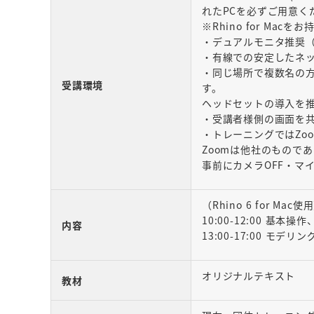
れたPCを必ずご用意く
※Rhino for Mac
・デュアルモニタ推奨
・有線での安定したネ
・同じ場所で複数名の
受講環境
す。
ヘッドセットの導入を
・受講者様側の画面を共
・トレーニングではZo
Zoomは他社のもので
事前にカメラOFF・マ
（Rhino 6 for Mac使
10:00-12:00 基本
内容
13:00-17:00 モデリン
オリジナルテキスト
教材