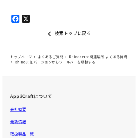
F
X
a
検索トップに戻る
c
e
b
トップページ
よくあるご質問
Rhinoceros関連製品 よくある質問
o
Rhino8: 旧バージョンからツールバーを移植する
o
k
AppliCraftについて
会社概要
最新情報
取扱製品一覧