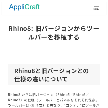
メ
イ
MENU
ン
コ
ン
Rhino8: 旧バージョンからツー
テ
ルバーを移植する
ン
ツ
へ
移
動
Rhino8と旧バージョンとの
仕様の違いについて
Rhino8 からは旧バージョン（Rhino5／Rhino6／
Rhino7）の仕様（ツールバーとパネルをそれぞれ保存。
ツールバーはRUI形式）と異なり、”コンテナ”にツールバ