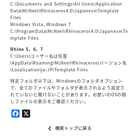
C:\Documents and Settings\All Users\Application
Data\McNeel\Rhinoceros4.0\Japanese\Template
Files
Windows Vista, Windows 7
C:\ProgramData\McNeel\Rhinoceros4.0\Japanese\Te
mplate Files
Rhino 5、6、7
C:\Users\ユーザー名は任意
\AppData\Roaming\McNeel\Rhinoceros\バージョン名
\Localization\ja-JP\Template Files
特定フォルダ以下は、Windowsのフォルダオプション
で、全てのファイルやフォルダが表示されるよう設定さ
れていないと開けないことがあります。お使いのOSの隠
しファイルの表示をご確認ください。
F
X
a
検索トップに戻る
c
e