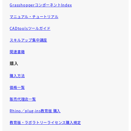
GrasshopperコンポーネントIndex
マニュアル・チュートリアル
CADtoolsツールガイド
スキルアップ集中講座
関連書籍
購入
購入方法
価格一覧
販売代理店一覧
Rhino／plug-ins教育版 購入
教育版・ラボラトリーライセンス購入規定