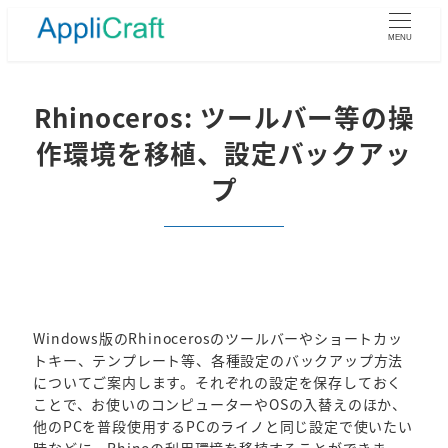
メ
イ
MENU
ン
コ
ン
Rhinoceros: ツールバー等の操
テ
作環境を移植、設定バックアッ
ン
ツ
プ
へ
移
動
Windows版のRhinocerosのツールバーやショートカッ
トキー、テンプレート等、各種設定のバックアップ方法
についてご案内します。それぞれの設定を保存しておく
ことで、お使いのコンピューターやOSの入替えのほか、
他のPCを普段使用するPCのライノと同じ設定で使いたい