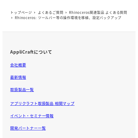
b
トップページ
よくあるご質問
Rhinoceros関連製品 よくある質問
o
Rhinoceros: ツールバー等の操作環境を移植、設定バックアップ
o
k
AppliCraftについて
会社概要
最新情報
取扱製品一覧
アプリクラフト取扱製品 相関マップ
イベント・セミナー情報
開発パートナー一覧