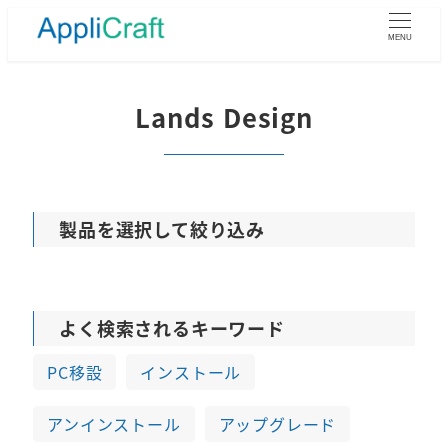
メ
イ
MENU
ン
コ
ン
Lands Design
テ
ン
ツ
へ
移
製品を選択して絞り込み
動
よく検索されるキーワード
PC移設
インストール
アンインストール
アップグレード