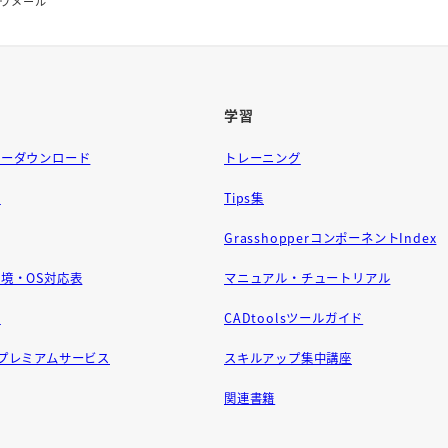
ウメール
学習
ラーダウンロード
トレーニング
問
Tips集
GrasshopperコンポーネントIndex
境・OS対応表
マニュアル・チュートリアル
せ
CADtoolsツールガイド
ft プレミアムサービス
スキルアップ集中講座
関連書籍