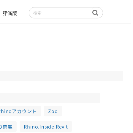
評価版
検
索
Rhinoアカウント
Zoo
の問題
Rhino.Inside.Revit