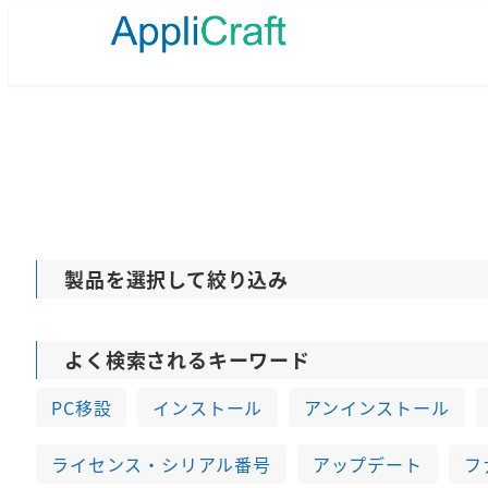
メ
イ
ン
コ
ン
テ
ン
ツ
へ
移
動
製品を選択して絞り込み
よく検索されるキーワード
PC移設
インストール
アンインストール
ライセンス・シリアル番号
アップデート
フ