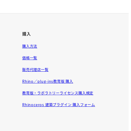
購入
購入方法
価格一覧
販売代理店一覧
Rhino／plug-ins教育版 購入
教育版・ラボラトリーライセンス購入規定
Rhinoceros 建築プラグイン 購入フォーム