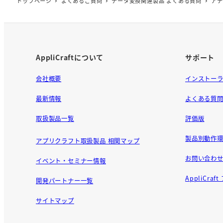
トップページ
よくあるご質問
データ変換関連製品 よくある質問
アナ
AppliCraftについて
サポート
会社概要
インストー
最新情報
よくある質
取扱製品一覧
評価版
製品別動作環
アプリクラフト取扱製品 相関マップ
お問い合わ
イベント・セミナー情報
AppliCra
開発パートナー一覧
サイトマップ