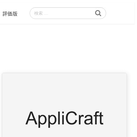
評価版
検
索