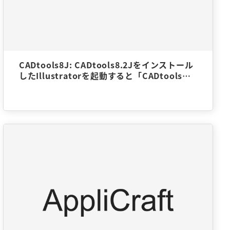
CADtools8J: CADtools8.2Jをインストール
したIllustratorを起動すると「CADtoolsは
8.2.Xから8.2.Xへアップデートできます。
（アップデータはバックグランドで…