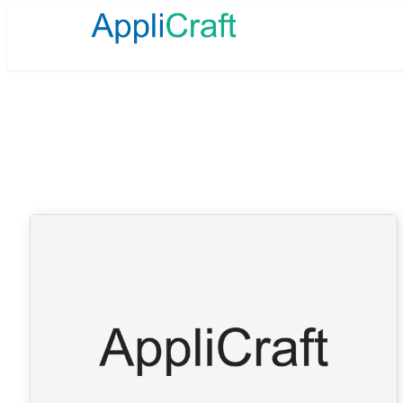
メ
イ
ン
コ
ン
テ
ン
ツ
へ
移
動