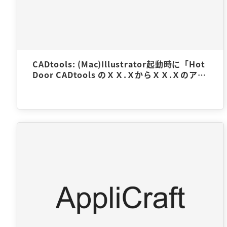
CADtools: (Mac)Illustrator起動時に「Hot
Door CADtools のＸＸ.ＸからＸＸ.Ｘのアッ
プデータのダウンロードが可能です。 （アッ
プデータは…）」と表示されたので…