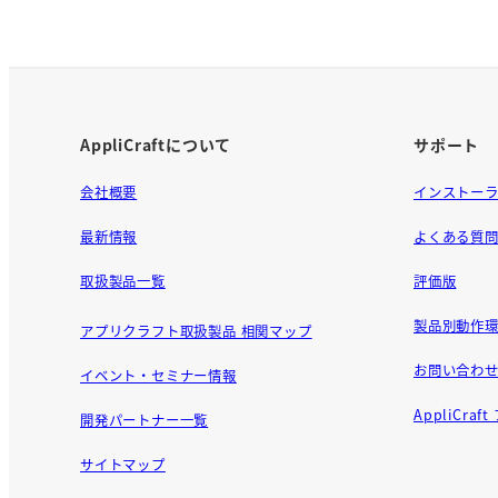
AppliCraftについて
サポート
会社概要
インストー
最新情報
よくある質
取扱製品一覧
評価版
製品別動作環
アプリクラフト取扱製品 相関マップ
お問い合わ
イベント・セミナー情報
AppliCra
開発パートナー一覧
サイトマップ