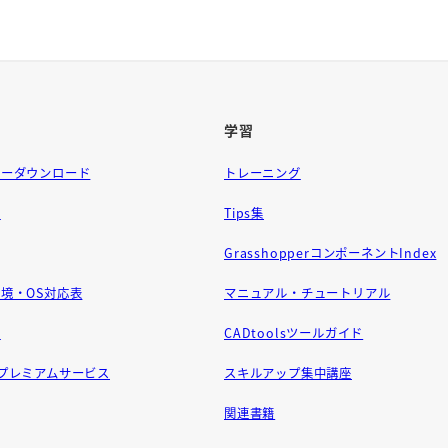
学習
ラーダウンロード
トレーニング
問
Tips集
GrasshopperコンポーネントIndex
境・OS対応表
マニュアル・チュートリアル
せ
CADtoolsツールガイド
ft プレミアムサービス
スキルアップ集中講座
関連書籍