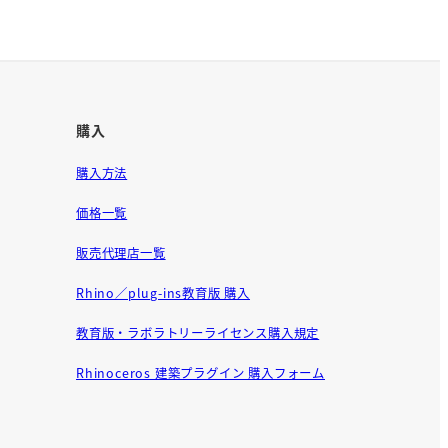
購入
購入方法
価格一覧
販売代理店一覧
Rhino／plug-ins教育版 購入
教育版・ラボラトリーライセンス購入規定
Rhinoceros 建築プラグイン 購入フォーム