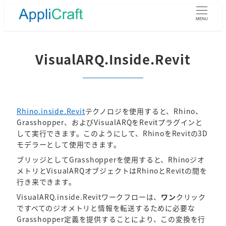
メ
イ
MENU
ン
コ
ン
VisualARQ.Inside.Revit
テ
ン
ツ
へ
移
Rhino.inside.Revit
テクノロジを使用すると、Rhino、
動
Grasshopper、およびVisualARQをRevitプラグインと
して実行できます。このようにして、RhinoをRevitの3D
モデラーとして使用できます。
ブリッジとしてGrasshopperを使用すると、Rhinoジオ
メトリとVisualARQオブジェクトはRhinoとRevitの間を
行き来できます。
VisualARQ.inside.Revitワークフローは、
ワン
クリック
ですべてのジオメトリと情報を転送するために必要な
Grasshopper定義を提供することにより、この変換を行