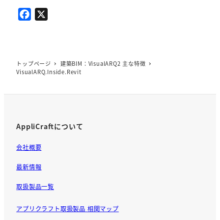
F
X
a
c
e
b
トップページ
建築BIM：VisualARQ2 主な特徴
VisualARQ.Inside.Revit
o
o
k
AppliCraftについて
会社概要
最新情報
取扱製品一覧
アプリクラフト取扱製品 相関マップ