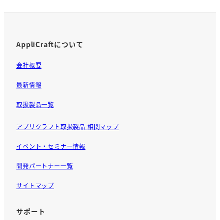
o
k
AppliCraftについて
会社概要
最新情報
取扱製品一覧
アプリクラフト取扱製品 相関マップ
イベント・セミナー情報
開発パートナー一覧
サイトマップ
サポート