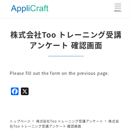
メ
イ
MENU
ン
コ
ン
株式会社Too トレーニング受講
テ
アンケート 確認画面
ン
ツ
へ
移
動
Please fill out the form on the previous page.
F
X
a
c
e
b
トップページ
株式会社Too トレーニング受講アンケート
株式会
社Too トレーニング受講アンケート 確認画面
o