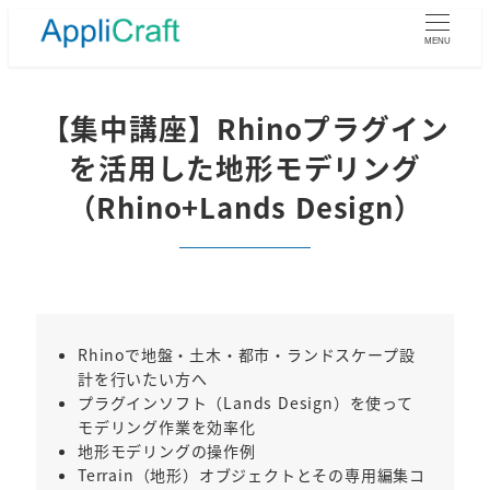
メ
イ
MENU
ン
コ
ン
【集中講座】Rhinoプラグイン
テ
を活用した地形モデリング
ン
ツ
（Rhino+Lands Design）
へ
移
動
Rhinoで地盤・土木・都市・ランドスケープ設
計を行いたい方へ
プラグインソフト（Lands Design）を使って
モデリング作業を効率化
地形モデリングの操作例
Terrain（地形）オブジェクトとその専用編集コ