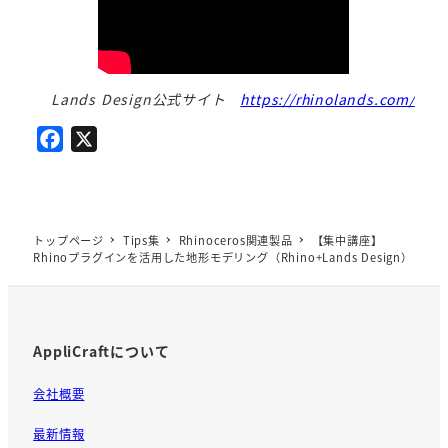
Lands Design公式サイト
https://rhinolands.com/
F
X
a
c
e
b
トップページ
Tips集
Rhinoceros関連製品
【集中講座】
Rhinoプラグインを活用した地形モデリング（Rhino+Lands Design）
o
o
k
AppliCraftについて
会社概要
最新情報