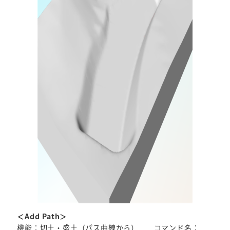
＜Add Path＞
機能：切土・盛土（パス曲線から） コマンド名：