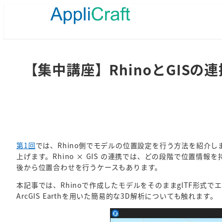
メ
イ
ン
コ
ン
テ
【集中講座】RhinoとGISの連
ン
ツ
へ
移
動
第1回
では、Rhino側でモデルの位置設定を行う方法を紹介
上げます。Rhino × GIS の連携では、どの段階で位
後から位置合わせを行うケースもあります。
本記事では、Rhinoで作成したモデルをそのままglTF形式でエク
ArcGIS Earthを用いた簡易的な3D解析についても触れます。