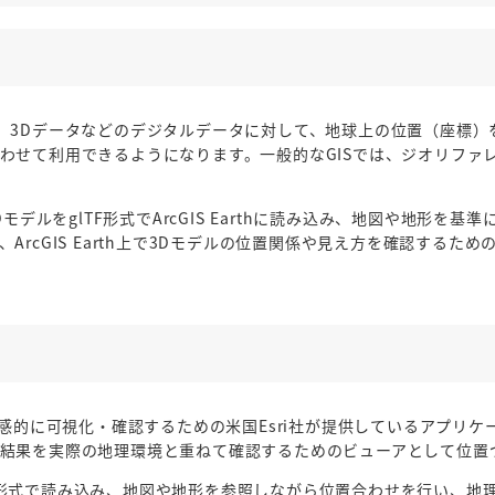
や図面、3Dデータなどのデジタルデータに対して、地球上の位置（座
わせて利用できるようになります。一般的なGISでは、ジオリファ
モデルをglTF形式でArcGIS Earthに読み込み、地図や地形
rcGIS Earth上で3Dモデルの位置関係や見え方を確認するた
球上で直感的に可視化・確認するための米国Esri社が提供しているアプリ
結果を実際の地理環境と重ねて確認するためのビューアとして位置
デルをglTF形式で読み込み、地図や地形を参照しながら位置合わせを行