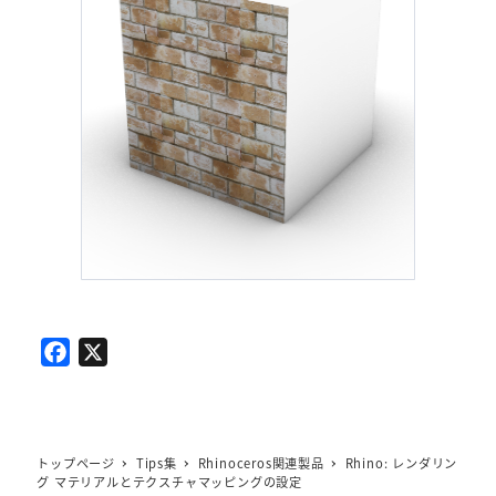
F
X
a
c
e
b
トップページ
Tips集
Rhinoceros関連製品
Rhino: レンダリン
グ マテリアルとテクスチャマッピングの設定