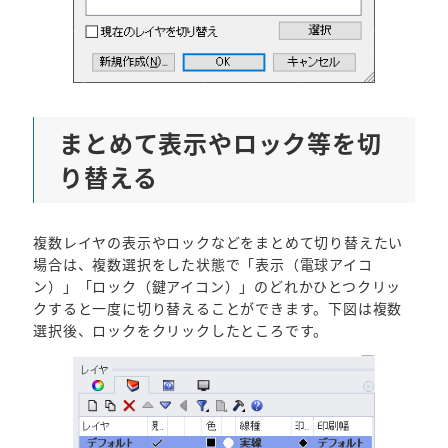
まとめて表示やロック等を切
り替える
複数レイヤの表示やロックなどをまとめて切り替えたい
場合は、複数選択をした状態で「表示（電球アイコ
ン）」「ロック（鍵アイコン）」のどれかひとつクリッ
クすると一度に切り替えることができます。下図は複数
選択後、ロックをクリックしたところです。