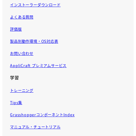
インストーラーダウンロード
よくある質問
評価版
製品別動作環境・OS対応表
お問い合わせ
AppliCraft プレミアムサービス
学習
トレーニング
Tips集
GrasshopperコンポーネントIndex
マニュアル・チュートリアル