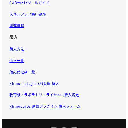
CADtoolsツールガイド
スキルアップ集中講座
関連書籍
購入
購入方法
価格一覧
販売代理店一覧
Rhino／plug-ins教育版 購入
教育版・ラボラトリーライセンス購入規定
Rhinoceros 建築プラグイン 購入フォーム