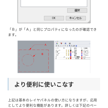
「Ｂ」が「Ａ」と同じプロパティになったのが確認でき
ます。
より便利に使いこなす
上記は基本のレイヤパネルの使い方になりますが、応用
としてより便利な機能があります。詳しくは下記のペー