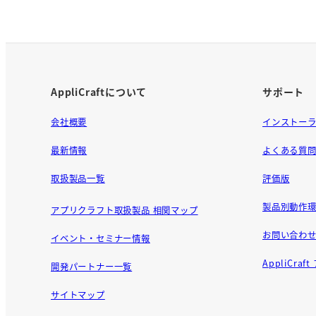
AppliCraftについて
サポート
会社概要
インストー
最新情報
よくある質
取扱製品一覧
評価版
製品別動作環
アプリクラフト取扱製品 相関マップ
お問い合わ
イベント・セミナー情報
AppliCra
開発パートナー一覧
サイトマップ