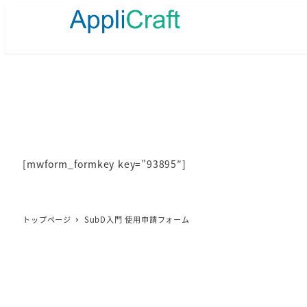
メ
イ
ン
コ
ン
テ
ン
ツ
へ
移
動
[mwform_formkey key=”93895″]
トップページ
SubD入門 使用申請フォーム