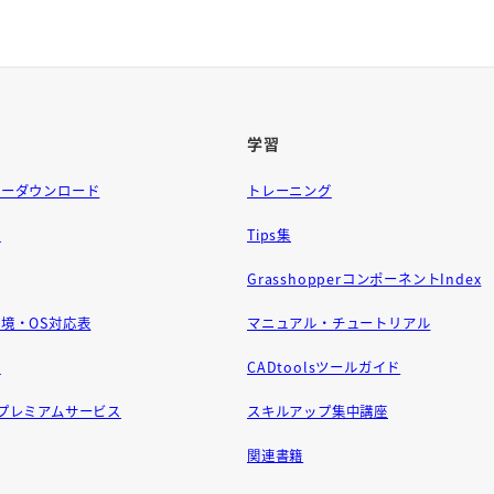
学習
ラーダウンロード
トレーニング
問
Tips集
GrasshopperコンポーネントIndex
境・OS対応表
マニュアル・チュートリアル
せ
CADtoolsツールガイド
ft プレミアムサービス
スキルアップ集中講座
関連書籍