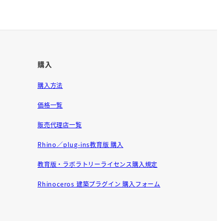
購入
購入方法
価格一覧
販売代理店一覧
Rhino／plug-ins教育版 購入
教育版・ラボラトリーライセンス購入規定
Rhinoceros 建築プラグイン 購入フォーム