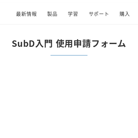
最新情報
製品
学習
サポート
購入
SubD入門 使用申請フォーム