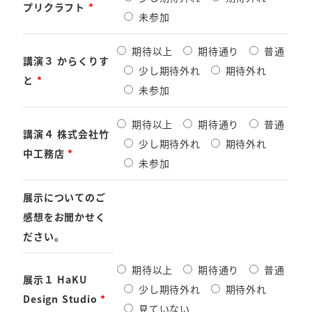
プリクラフト
*
未参加
期待以上
期待通り
普通
講演３ からくりす
少し期待外れ
期待外れ
と
*
未参加
期待以上
期待通り
普通
講演４ 株式会社竹
少し期待外れ
期待外れ
中工務店
*
未参加
展示についてのご
感想をお聞かせく
ださい。
期待以上
期待通り
普通
展示１ HaKU
少し期待外れ
期待外れ
Design Studio
*
見ていない