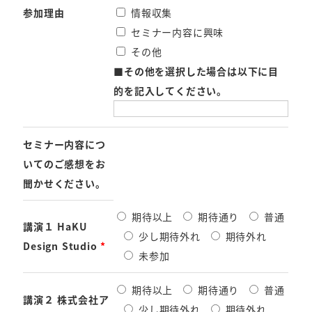
参加理由
情報収集
セミナー内容に興味
その他
■
その他を選択した場合は以下に目
的を記入してください。
セミナー内容につ
いてのご感想をお
聞かせください。
期待以上
期待通り
普通
講演１ HaKU
少し期待外れ
期待外れ
Design Studio
*
未参加
期待以上
期待通り
普通
講演２ 株式会社ア
少し期待外れ
期待外れ