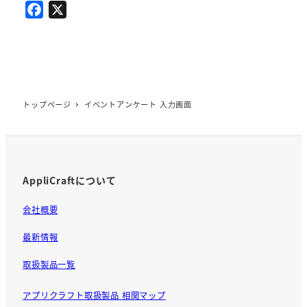
F
X
a
c
e
b
o
トップページ
イベントアンケート 入力画面
o
k
AppliCraftについて
会社概要
最新情報
取扱製品一覧
アプリクラフト取扱製品 相関マップ