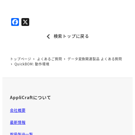
F
X
a
検索トップに戻る
c
e
b
トップページ
よくあるご質問
データ変換関連製品 よくある質問
o
QuickBOM: 動作環境
o
k
AppliCraftについて
会社概要
最新情報
取扱製品一覧