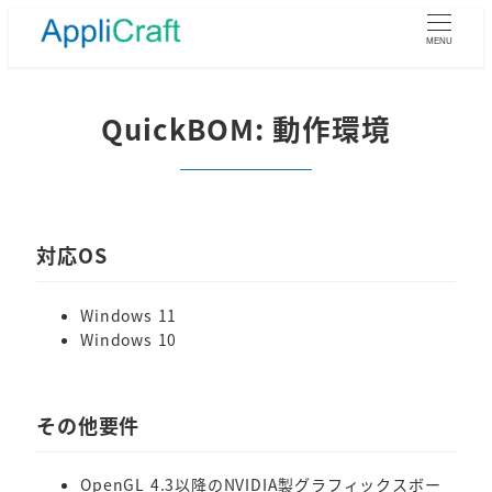
メ
イ
MENU
ン
コ
ン
QuickBOM: 動作環境
テ
ン
ツ
へ
移
対応OS
動
Windows 11
Windows 10
その他要件
OpenGL 4.3以降のNVIDIA製グラフィックスボー