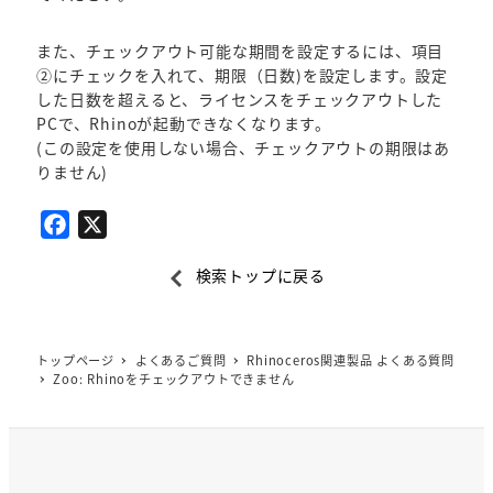
また、チェックアウト可能な期間を設定するには、項目
②にチェックを入れて、期限（日数)を設定します。設定
した日数を超えると、ライセンスをチェックアウトした
PCで、Rhinoが起動できなくなります。
(この設定を使用しない場合、チェックアウトの期限はあ
りません)
F
X
a
検索トップに戻る
c
e
b
トップページ
よくあるご質問
Rhinoceros関連製品 よくある質問
o
Zoo: Rhinoをチェックアウトできません
o
k