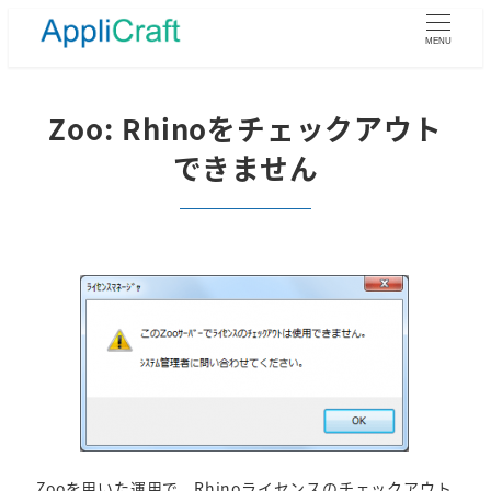
メ
イ
MENU
ン
コ
ン
Zoo: Rhinoをチェックアウト
テ
できません
ン
ツ
へ
移
動
Zooを用いた運用で、Rhinoライセンスのチェックアウト