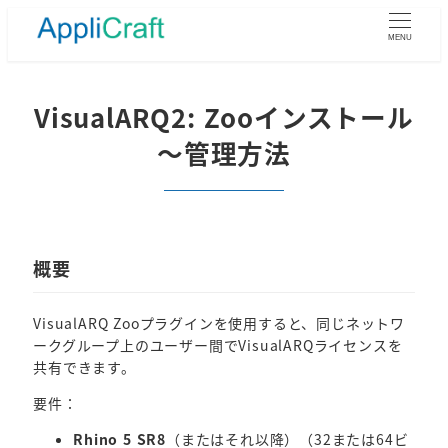
メ
イ
MENU
ン
コ
ン
VisualARQ2: Zooインストール
テ
～管理方法
ン
ツ
へ
移
動
概要
VisualARQ Zooプラグインを使用すると、同じネットワ
ークグループ上のユーザー間でVisualARQライセンスを
共有できます。
要件：
Rhino 5 SR8
（またはそれ以降）（32または64ビ