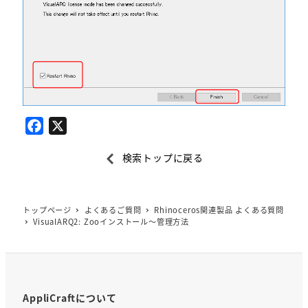
F
X
a
検索トップに戻る
c
e
b
トップページ
よくあるご質問
Rhinoceros関連製品 よくある質問
o
VisualARQ2: Zooインストール～管理方法
o
k
AppliCraftについて