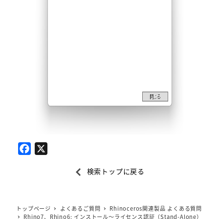
F
X
a
検索トップに戻る
c
e
b
トップページ
よくあるご質問
Rhinoceros関連製品 よくある質問
o
Rhino7、Rhino6: インストール～ライセンス認証（Stand-Alone）