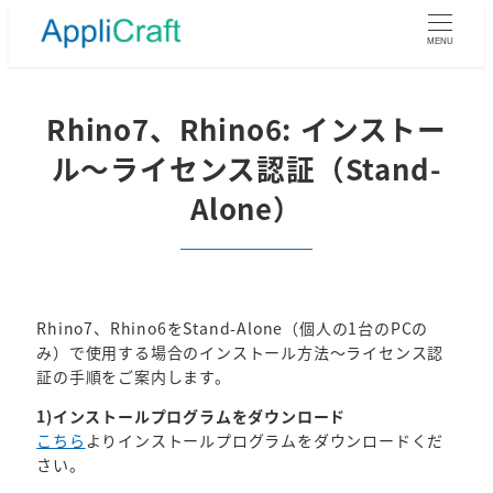
メ
イ
MENU
ン
コ
ン
Rhino7、Rhino6: インストー
テ
ル～ライセンス認証（Stand-
ン
ツ
Alone）
へ
移
動
Rhino7、Rhino6をStand-Alone（個人の1台のPCの
み）で使用する場合のインストール方法～ライセンス認
証の手順をご案内します。
1)インストールプログラムをダウンロード
こちら
よりインストールプログラムをダウンロードくだ
さい。