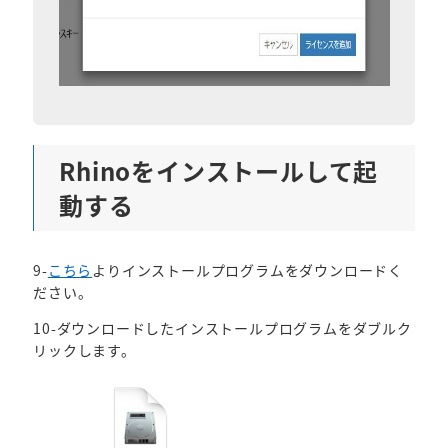
Rhinoをインストールして起
動する
9-
こちら
よりインストールプログラムをダウンロードく
ださい。
10-ダウンロードしたインストールプログラムをダブルク
リックします。