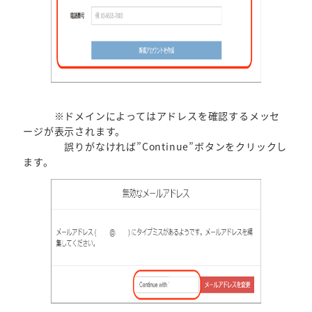
※ドメインによってはアドレスを確認するメッセ
ージが表示されます。
誤りがなければ”Continue”ボタンをクリックし
ます。