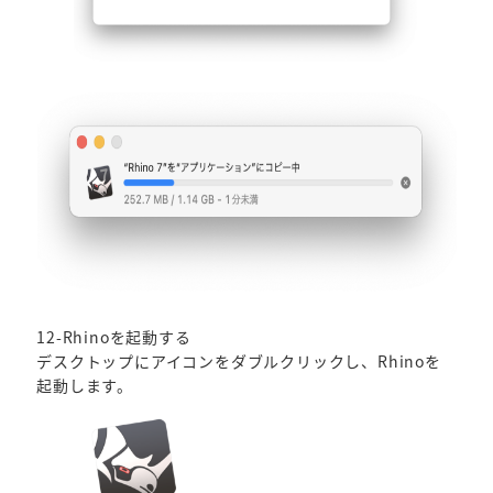
12-Rhinoを起動する
デスクトップにアイコンをダブルクリックし、Rhinoを
起動します。