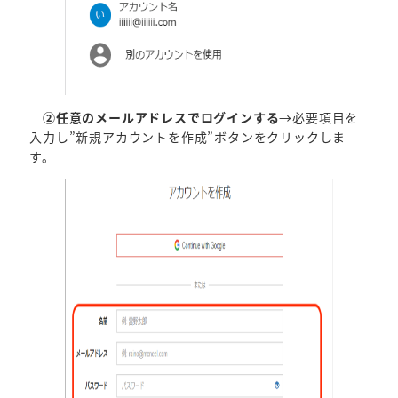
②任意のメールアドレスでログインする
→必要項目を
入力し”新規アカウントを作成”ボタンをクリックしま
す。