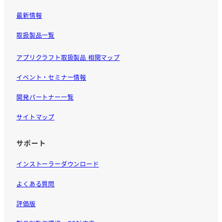
最新情報
取扱製品一覧
アプリクラフト取扱製品 相関マップ
イベント・セミナー情報
開発パートナー一覧
サイトマップ
サポート
インストーラーダウンロード
よくある質問
評価版