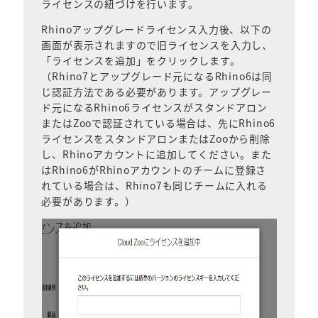
ライセンスの紐づけを行います。
Rhinoアップグレードライセンス入力後、以下の
画面が表示されますので旧ライセンスを入力し、
「ライセンスを追加」をクリックします。
（Rhino7とアップグレード元になるRhino6は同
じ認証方法である必要があります。アップグレー
ド元になるRhino6ライセンスがスタンドアロン
またはZooで認証されている場合は、先にRhino6
ライセンスをスタンドアロンまたはZooから削除
し、Rhinoアカウントに追加してください。また
はRhino6がRhinoアカウントのチームに登録さ
れている場合は、Rhino7も同じチームに入れる
必要があります。）