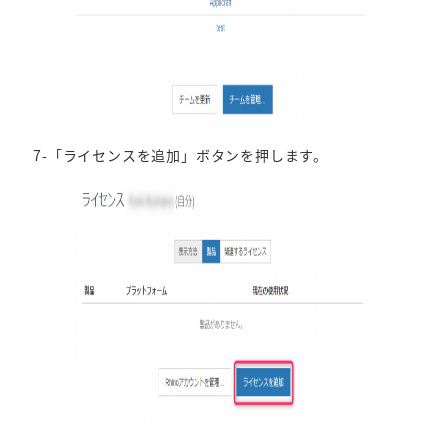
7-「ライセンスを追加」ボタンを押します。