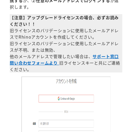
携する
か、
②任意のメールアドレスでログインする
か選
択します。
【注意】アップグレードライセンスの場合、必ずお読み
ください！！
旧ライセンスのバリデーションに使用したメールアドレ
スでRhinoアカウントを作成してください。
旧ライセンスのバリデーションに使用したメールアドレ
スが不明、または無効、
他のメールアドレスで管理したい場合は、
サポート窓口
問い合わせフォームより
旧ライセンスキーと共にご連絡
ください。