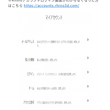
はこちら
https://accounts.rhino3d.com/