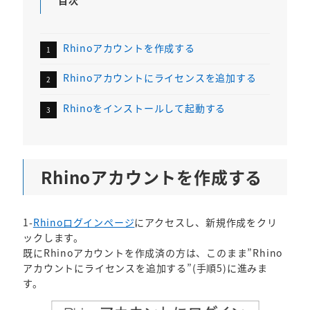
目次
Rhinoアカウントを作成する
Rhinoアカウントにライセンスを追加する
Rhinoをインストールして起動する
Rhinoアカウントを作成する
1-
Rhinoログインページ
にアクセスし、新規作成をクリ
ックします。
既にRhinoアカウントを作成済の方は、このまま”Rhino
アカウントにライセンスを追加する”(手順5)に進みま
す。