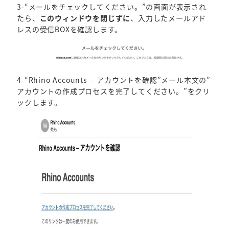
3-“メールをチェックしてください。”の画面が表示され
たら、
このウィンドウを閉じずに
、入力したメールアド
レスの受信BOXを確認します。
4-“Rhino Accounts – アカウントを確認”メール本文の”
アカウントの作成プロセスを完了してください。”をクリ
ックします。