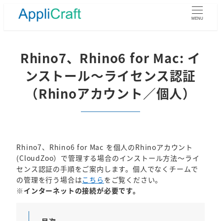
メ
イ
MENU
ン
コ
ン
Rhino7、Rhino6 for Mac: イ
テ
ンストール～ライセンス認証
ン
ツ
（Rhinoアカウント／個人）
へ
移
動
Rhino7、Rhino6 for Mac を個人のRhinoアカウント
(CloudZoo）で管理する場合のインストール方法～ライ
センス認証の手順をご案内します。個人でなくチームで
の管理を行う場合は
こちら
をご覧ください。
※インターネットの接続が必要です。