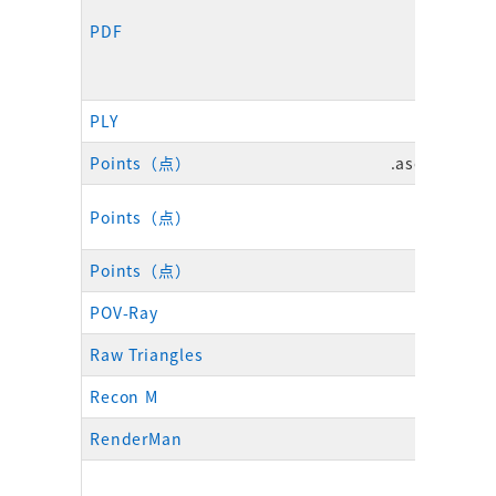
PDF
.pdf
PLY
.ply
Points（点）
.asc、.csv、.
.cgo_as
Points（点）
.cgo_a
Points（点）
.txt
POV-Ray
.pov
Raw Triangles
.raw
Recon M
.m、 .
RenderMan
.rib