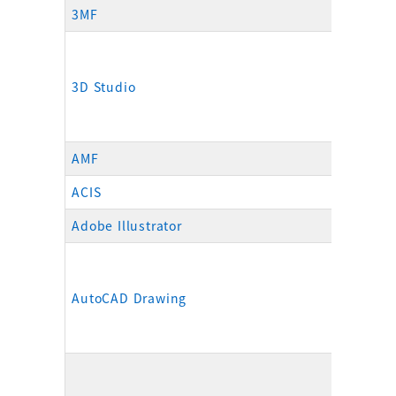
3MF
.3m
3D Studio
.3ds
AMF
.am
ACIS
.sat
Adobe Illustrator
.ai
AutoCAD Drawing
.dw