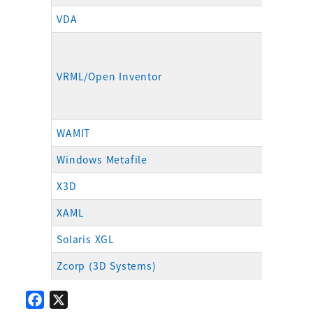
VDA
.vda
VRML/Open Inventor
.wrl、vrm
WAMIT
.gdf
Windows Metafile
.wm
X3D
.x3d
XAML
.xam
Solaris XGL
.xgl
Zcorp (3D Systems)
.zpr
F
X