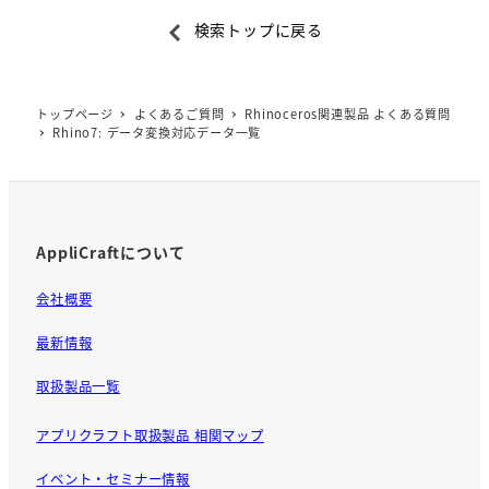
a
検索トップに戻る
c
e
b
トップページ
よくあるご質問
Rhinoceros関連製品 よくある質問
o
Rhino7: データ変換対応データ一覧
o
k
AppliCraftについて
会社概要
最新情報
取扱製品一覧
アプリクラフト取扱製品 相関マップ
イベント・セミナー情報