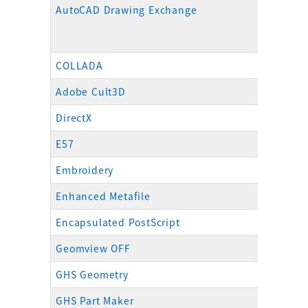
AutoCAD Drawing Exchange
.dxf
COLLADA
.dae
Adobe Cult3D
.cd
DirectX
.x
E57
.e57
Embroidery
.dst、 .
Enhanced Metafile
.em
Encapsulated PostScript
.eps
Geomview OFF
.off
GHS Geometry
.gf、 .
GHS Part Maker
.pm