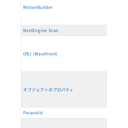
MotionBuilder
.fbx
NextEngine Scan
.scn
OBJ (Wavefront)
.obj
オブジェクトのプロパティ
.csv
Parasolid
.x_t