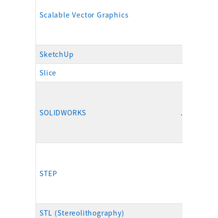
Scalable Vector Graphics
.svg
SketchUp
.skp
Slice
.slc
SOLIDWORKS
.sldprt、.
STEP
.stp、s
STL (Stereolithography)
.stl