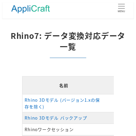
メ
イ
MENU
ン
コ
ン
Rhino7: データ変換対応データ
テ
一覧
ン
ツ
へ
移
動
名前
ファイル
Rhino 3Dモデル (バージョン1.xの保
.3d
存を除く)
Rhino 3Dモデル バックアップ
.3dmb
Rhinoワークセッション
.rws