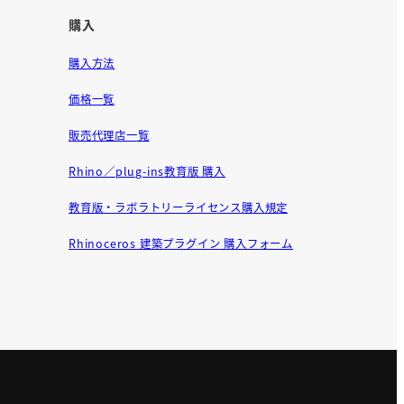
購入
購入方法
価格一覧
販売代理店一覧
Rhino／plug-ins教育版 購入
教育版・ラボラトリーライセンス購入規定
Rhinoceros 建築プラグイン 購入フォーム