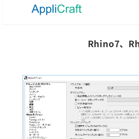
メ
イ
ン
コ
ン
テ
Rhino7、
ン
ツ
へ
移
動