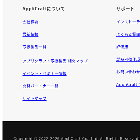
AppliCraftについて
サポート
会社概要
インストー
最新情報
よくある質
取扱製品一覧
評価版
製品別動作環
アプリクラフト取扱製品 相関マップ
お問い合わ
イベント・セミナー情報
AppliCra
開発パートナー一覧
サイトマップ
Copyright © 2022-2026
AppliCraft Co., Ltd.
All Rights Reserved.