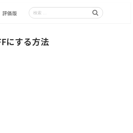
評価版
検
索
OFFにする方法