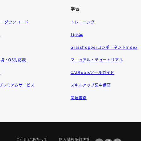
学習
ラーダウンロード
トレーニング
問
Tips集
GrasshopperコンポーネントIndex
境・OS対応表
マニュアル・チュートリアル
せ
CADtoolsツールガイド
ft プレミアムサービス
スキルアップ集中講座
関連書籍
ご利用にあたって
個人情報保護方針