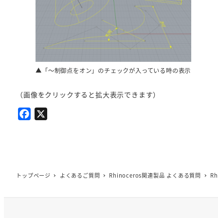
▲「～制御点をオン」のチェックが入っている時の表示
（画像をクリックすると拡大表示できます）
F
X
a
c
e
b
o
トップページ
よくあるご質問
Rhinoceros関連製品 よくある質問
R
o
k