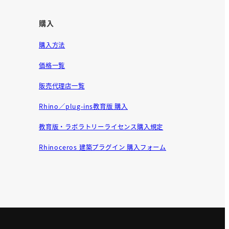
購入
購入方法
価格一覧
販売代理店一覧
Rhino／plug-ins教育版 購入
教育版・ラボラトリーライセンス購入規定
Rhinoceros 建築プラグイン 購入フォーム