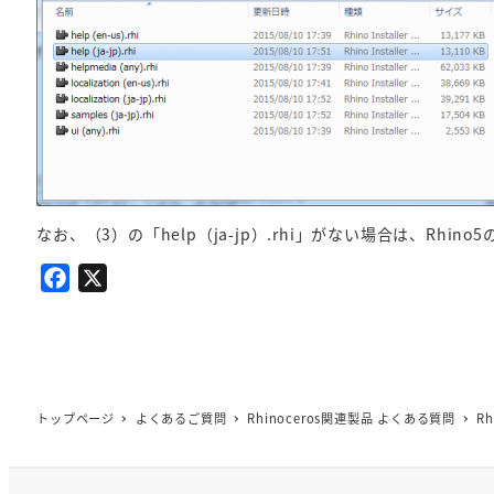
なお、（3）の「help（ja-jp）.rhi」がない場合は、Rhi
F
X
a
c
e
b
o
トップページ
よくあるご質問
Rhinoceros関連製品 よくある質問
R
o
k