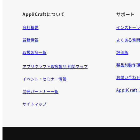
AppliCraftについて
サポート
会社概要
インストー
最新情報
よくある質
取扱製品一覧
評価版
製品別動作環
アプリクラフト取扱製品 相関マップ
お問い合わ
イベント・セミナー情報
AppliCra
開発パートナー一覧
サイトマップ