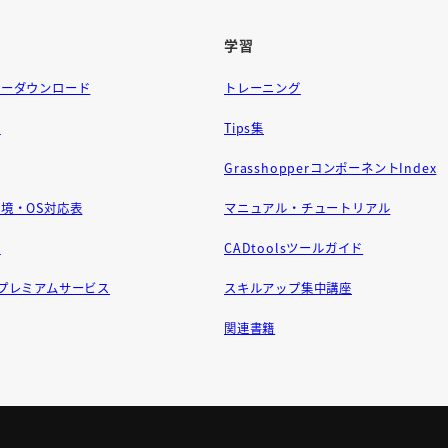
学習
ラーダウンロード
トレーニング
問
Tips集
GrasshopperコンポーネントIndex
境・OS対応表
マニュアル・チュートリアル
せ
CADtoolsツールガイド
ft プレミアムサービス
スキルアップ集中講座
関連書籍