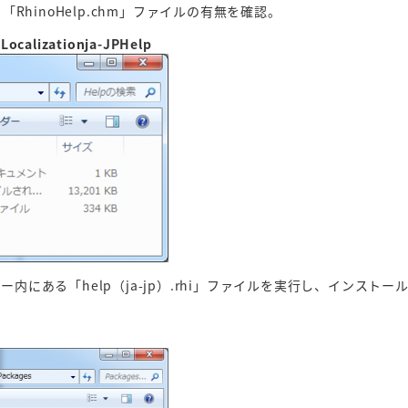
RhinoHelp.chm」ファイルの有無を確認。
calizationja-JPHelp
内にある「help（ja-jp）.rhi」ファイルを実行し、インスト