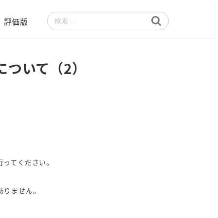
評価版
検
索
スについて（2）
行ってください。
ありません。