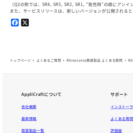
（Q2の例では、SR8, SR5, SR2, SR1, “発売時”の順にア
また、サービスリリースは、新しいバージョンが公開されると
F
X
a
c
e
b
o
トップページ
よくあるご質問
Rhinoceros関連製品 よくある質問
R
o
k
AppliCraftについて
サポート
会社概要
インストー
最新情報
よくある質
取扱製品一覧
評価版