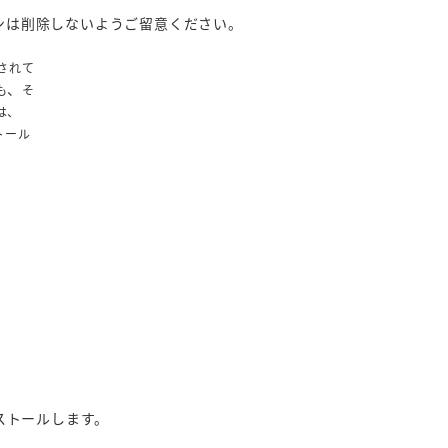
ジョンは削除しないようご留意ください。
されて
、
も
そ
は、
ストール
ストールします。