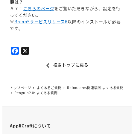
順は？
Ａ７：
こちらのページ
をご覧いただきながら、設定を行
ってください。
※
Rhino5サービスリリース6
以降のインストールが必要
です。
F
X
a
検索トップに戻る
c
e
b
トップページ
よくあるご質問
Rhinoceros関連製品 よくある質問
o
Penguin2.0: よくある質問
o
k
AppliCraftについて