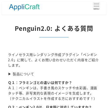
メ
イ
MENU
ン
コ
ン
Penguin2.0: よくある質問
テ
ン
ツ
へ
移
ライノセラス用レンダリング作成プラグイン「ペンギン
動
2.0」に関して、よくお問い合わせいただく内容をご紹介
します。
▶ 製品について
Ｑ１：フラミンゴとの違いは何ですか？
Ａ１：ペンギンは、手書き風のスケッチや水彩画、漫画
タッチ等、非写実的な表現のイメージを生成します。
（テクニカルイラストを作成する方におすすめです！）
Ｑ２：ペンギン2.0は、日本語に対応していますか？