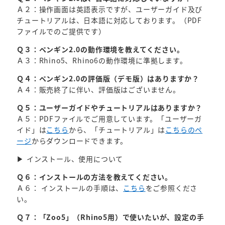
Ａ２：操作画面は英語表示ですが、ユーザーガイド及び
チュートリアルは、日本語に対応しております。（PDF
ファイルでのご提供です）
Ｑ３：ペンギン2.0の動作環境を教えてください。
Ａ３：Rhino5、Rhino6の動作環境に準拠します。
Ｑ４：ペンギン2.0の評価版（デモ版）はありますか？
Ａ４：販売終了に伴い、評価版はございません。
Ｑ５：ユーザーガイドやチュートリアルはありますか？
Ａ５：PDFファイルでご用意しています。「ユーザーガ
イド」は
こちら
から、「チュートリアル」は
こちらのペ
ージ
からダウンロードできます。
▶ インストール、使用について
Ｑ６：インストールの方法を教えてください。
Ａ６： インストールの手順は、
こちら
をご参照くださ
い。
Ｑ７：「Zoo5」（Rhino5用）で使いたいが、設定の手