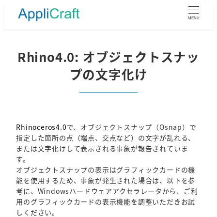
メ
イ
MENU
ン
コ
ン
Rhino4.0: オブジェクトスナッ
テ
プの文字化け
ン
ツ
へ
移
動
Rhinoceros4.0
で、オブジェクトスナップ（Osnap）で
指定した箇所の点（端点、交点など）の文字が乱れる、
または文字化けして表示される事象が報告されていま
す。
オブジェクトスナップの表示はグラフィックカードの機
能を使用するため、事象が発生された場合は、以下を参
考に、Windowsハードウェアアクセラレータから、ご利
用のグラフィックカードの表示機能を調整いただきお試
しください。