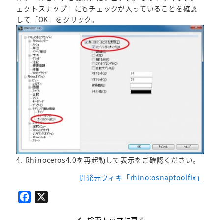
ェクトスナップ］にもチェックが入っていることを確認
して［OK］をクリック。
4. Rhinoceros4.0を再起動して表示をご確認ください。
開発元ウィキ「rhino:osnaptoolfix」
F
X
a
検索トップに戻る