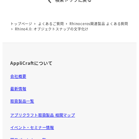
c
e
b
トップページ
よくあるご質問
Rhinoceros関連製品 よくある質問
o
Rhino4.0: オブジェクトスナップの文字化け
o
k
AppliCraftについて
会社概要
最新情報
取扱製品一覧
アプリクラフト取扱製品 相関マップ
イベント・セミナー情報