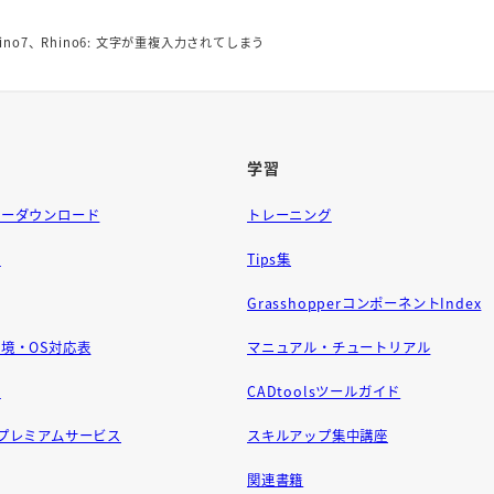
hino7、Rhino6: 文字が重複入力されてしまう
学習
ラーダウンロード
トレーニング
問
Tips集
GrasshopperコンポーネントIndex
境・OS対応表
マニュアル・チュートリアル
せ
CADtoolsツールガイド
ft プレミアムサービス
スキルアップ集中講座
関連書籍