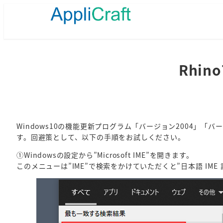
メ
イ
ン
コ
ン
テ
Rhi
ン
ツ
へ
移
動
Windows10の機能更新プログラム「バージョン2004」「バ
す。回避策として、以下の手順をお試しください。
①Windowsの設定から”Microsoft IME”を開きます。
このメニューは”IME”で検索をかけていただくと”日本語 IM