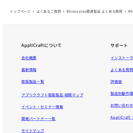
b
o
トップページ
よくあるご質問
Rhinoceros関連製品 よくある質問
R
o
k
AppliCraftについて
サポート
会社概要
インストー
最新情報
よくある質
取扱製品一覧
評価版
製品別動作環
アプリクラフト取扱製品 相関マップ
お問い合わ
イベント・セミナー情報
AppliCra
開発パートナー一覧
サイトマップ