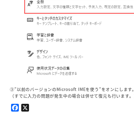
③”以前のバージョンのMicrosoft IMEを使う”をオンにします
（すでに入力の問題が発生中の場合は併せて復元も行います。
F
X
a
c
e