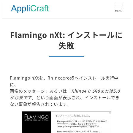
メ
イ
MENU
ン
コ
ン
Flamingo nXt: インストールに
テ
失敗
ン
ツ
へ
移
動
Flamingo nXtを、Rhinoceros5へインストール実行中
に、
画像のメッセージ、あるいは「
Rhino4.0 SR8または5.0
が必要です
」という画面が表示され、インストールでき
ない事象が報告されています。