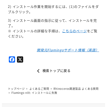
2) インストール作業を開始するには、(1)のファイルをダ
ブルクリック。
3) インストール画面の指示に従って、インストールを完
了。
※ インストールの詳細な手順は、
こちらのページ
をご覧
ください。
開発元Flamingoサポート情報（英語）
F
X
a
検索トップに戻る
c
e
b
トップページ
よくあるご質問
Rhinoceros関連製品 よくある質問
o
Flamingo nXt: インストールに失敗
o
k