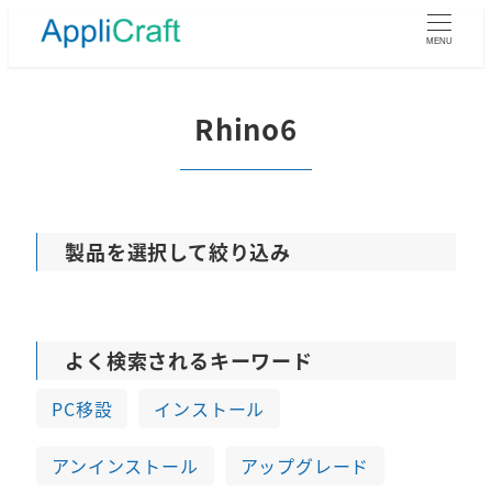
メ
イ
MENU
ン
コ
ン
Rhino6
テ
ン
ツ
へ
移
製品を選択して絞り込み
動
よく検索されるキーワード
PC移設
インストール
アンインストール
アップグレード