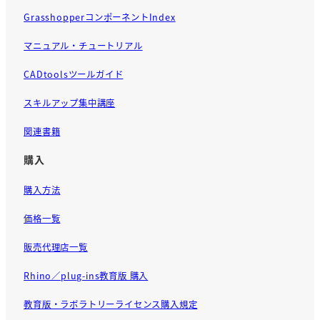
GrasshopperコンポーネントIndex
マニュアル・チュートリアル
CADtoolsツールガイド
スキルアップ集中講座
関連書籍
購入
購入方法
価格一覧
販売代理店一覧
Rhino／plug-ins教育版 購入
教育版・ラボラトリーライセンス購入規定