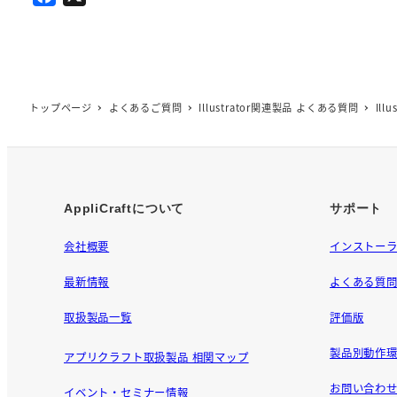
a
c
e
b
o
トップページ
よくあるご質問
Illustrator関連製品 よくある質問
Il
o
k
AppliCraftについて
サポート
会社概要
インストー
最新情報
よくある質
取扱製品一覧
評価版
製品別動作環
アプリクラフト取扱製品 相関マップ
お問い合わ
イベント・セミナー情報