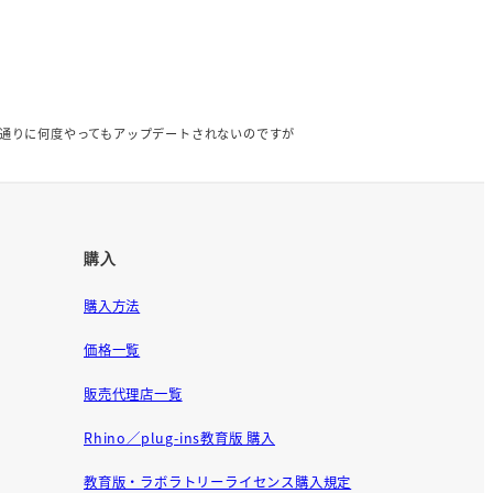
れ、指示通りに何度やってもアップデートされないのですが
購入
購入方法
価格一覧
販売代理店一覧
Rhino／plug-ins教育版 購入
教育版・ラボラトリーライセンス購入規定