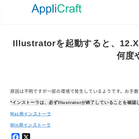
メ
イ
ン
コ
ン
テ
Illustratorを起動する
ン
ツ
何度
へ
移
動
原因は不明ですが一部の環境で発生しているようです。お手数
*インストーラは、必ずIllustratorが終了していることを
Mac用インストーラ
Win用インストーラ
F
X