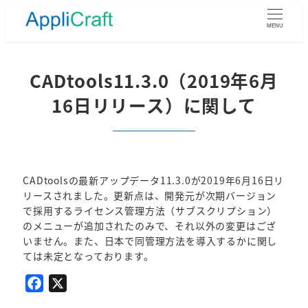
メ
イ
MENU
ン
コ
ン
CADtools11.3.0（2019年6月
テ
16日リリース）に関して
ン
ツ
へ
移
動
CADtoolsの最新アップデータ11.3.0が2019年6月16日リ
リースされました。更新点は、開発元が次期バージョン
で採用するライセンス管理方法（サブスクリプション）
のメニューが追加されたのみで、それ以外の変更はござ
いません。また、日本で同管理方法を導入するかに関し
ては未定となっております。
F
X
a