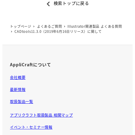
検索トップに戻る
c
e
b
トップページ
よくあるご質問
Illustrator関連製品 よくある質問
o
CADtools11.3.0（2019年6月16日リリース）に関して
o
k
AppliCraftについて
会社概要
最新情報
取扱製品一覧
アプリクラフト取扱製品 相関マップ
イベント・セミナー情報