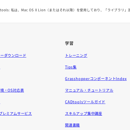
Dtools: 私は、Mac OS X Lion（またはそれ以降）を使用しており、「ライブラリ」
学習
ラーダウンロード
トレーニング
問
Tips集
GrasshopperコンポーネントIndex
境・OS対応表
マニュアル・チュートリアル
せ
CADtoolsツールガイド
ft プレミアムサービス
スキルアップ集中講座
関連書籍