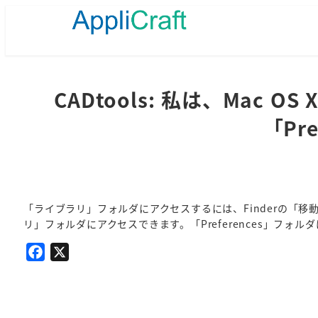
メ
イ
ン
コ
ン
テ
CADtools: 私は、Mac
ン
「Pr
ツ
へ
移
動
「ライブラリ」フォルダにアクセスするには、Finderの「
リ」フォルダにアクセスできます。「Preferences」フォ
F
X
a
c
e