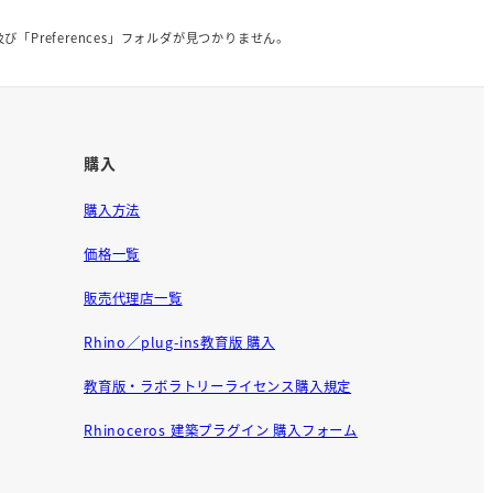
及び「Preferences」フォルダが見つかりません。
購入
購入方法
価格一覧
販売代理店一覧
Rhino／plug-ins教育版 購入
教育版・ラボラトリーライセンス購入規定
Rhinoceros 建築プラグイン 購入フォーム