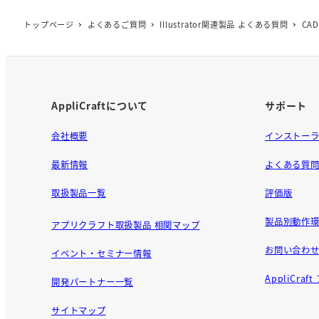
b
o
トップページ
よくあるご質問
Illustrator関連製品 よくある質問
CA
o
k
AppliCraftについて
サポート
会社概要
インストー
最新情報
よくある質
取扱製品一覧
評価版
製品別動作環
アプリクラフト取扱製品 相関マップ
お問い合わ
イベント・セミナー情報
AppliCra
開発パートナー一覧
サイトマップ