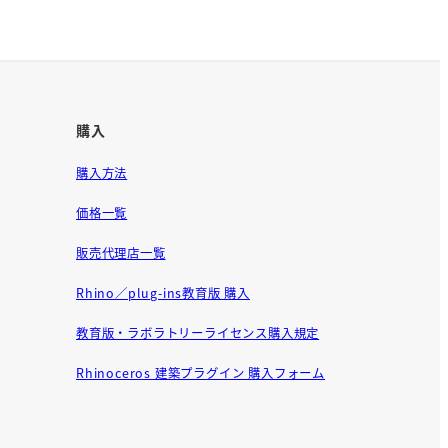
購入
購入方法
価格一覧
販売代理店一覧
Rhino／plug-ins教育版 購入
教育版・ラボラトリーライセンス購入規定
Rhinoceros 建築プラグイン 購入フォーム