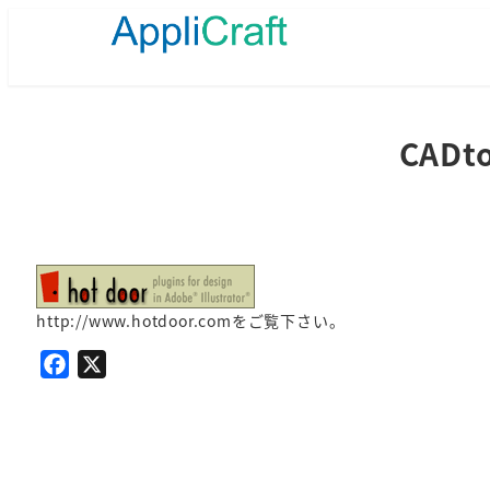
メ
イ
ン
コ
ン
テ
CAD
ン
ツ
へ
移
動
http://www.hotdoor.comをご覧下さい。
F
X
a
c
e
b