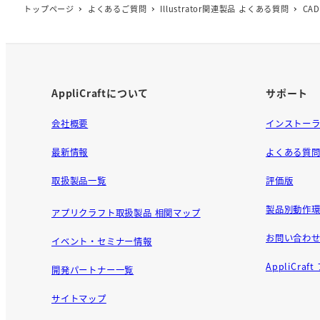
o
トップページ
よくあるご質問
Illustrator関連製品 よくある質問
CA
o
k
AppliCraftについて
サポート
会社概要
インストー
最新情報
よくある質
取扱製品一覧
評価版
製品別動作環
アプリクラフト取扱製品 相関マップ
お問い合わ
イベント・セミナー情報
AppliCra
開発パートナー一覧
サイトマップ