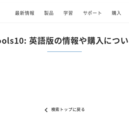
最新情報
製品
学習
サポート
購入
tools10: 英語版の情報や購入につ
検索トップに戻る