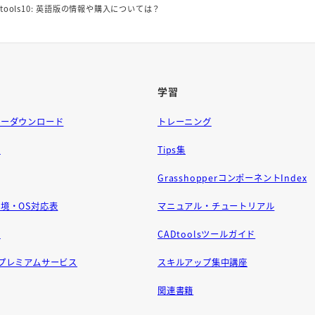
Dtools10: 英語版の情報や購入については？
学習
ラーダウンロード
トレーニング
問
Tips集
GrasshopperコンポーネントIndex
境・OS対応表
マニュアル・チュートリアル
せ
CADtoolsツールガイド
ft プレミアムサービス
スキルアップ集中講座
関連書籍