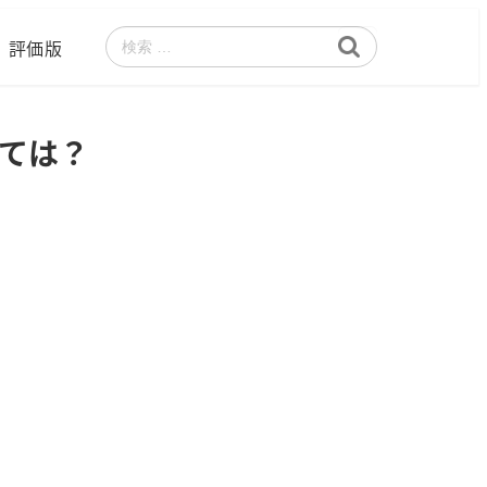
評価版
検
索
いては？