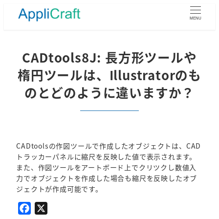
メ
イ
MENU
ン
コ
ン
CADtools8J: 長方形ツールや
テ
楕円ツールは、Illustratorのも
ン
ツ
のとどのように違いますか？
へ
移
動
CADtoolsの作図ツールで作成したオブジェクトは、CAD
トラッカーパネルに縮尺を反映した値で表示されます。
また、作図ツールをアートボード上でクリツクし数値入
力でオブジェクトを作成した場合も縮尺を反映したオブ
ジェクトが作成可能です。
F
X