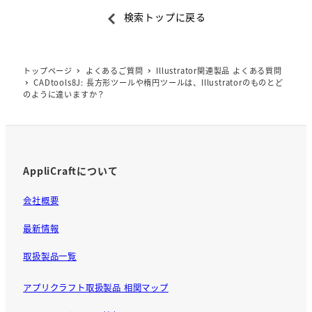
a
検索トップに戻る
c
e
b
トップページ
よくあるご質問
Illustrator関連製品 よくある質問
o
CADtools8J: 長方形ツールや楕円ツールは、Illustratorのものとど
o
のように違いますか？
k
AppliCraftについて
会社概要
最新情報
取扱製品一覧
アプリクラフト取扱製品 相関マップ