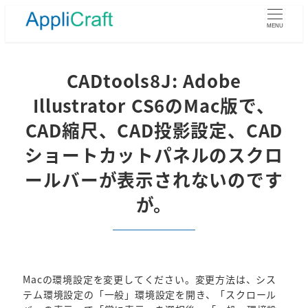
メ
イ
MENU
ン
コ
ン
CADtools8J: Adobe
テ
Illustrator CS6のMac版で、
ン
ツ
CAD縮尺、CAD投影設定、CAD
へ
ショートカットパネルのスクロ
移
動
ールバーが表示されないのです
が。
Macの環境設定を変更してください。変更方法は、シス
テム環境設定の「一般」環境設定を開き、「スクロール