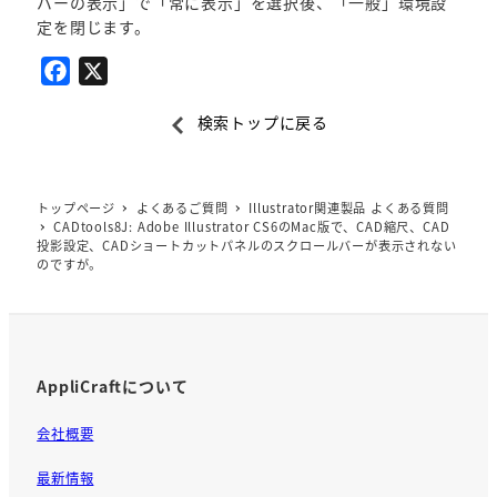
バーの表示」で「常に表示」を選択後、「一般」環境設
定を閉じます。
F
X
a
検索トップに戻る
c
e
b
トップページ
よくあるご質問
Illustrator関連製品 よくある質問
o
CADtools8J: Adobe Illustrator CS6のMac版で、CAD縮尺、CAD
o
投影設定、CADショートカットパネルのスクロールバーが表示されない
のですが。
k
AppliCraftについて
会社概要
最新情報