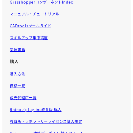
GrasshopperコンポーネントIndex
マニュアル・チュートリアル
CADtoolsツールガイド
スキルアップ集中講座
関連書籍
購入
購入方法
価格一覧
販売代理店一覧
Rhino／plug-ins教育版 購入
教育版・ラボラトリーライセンス購入規定