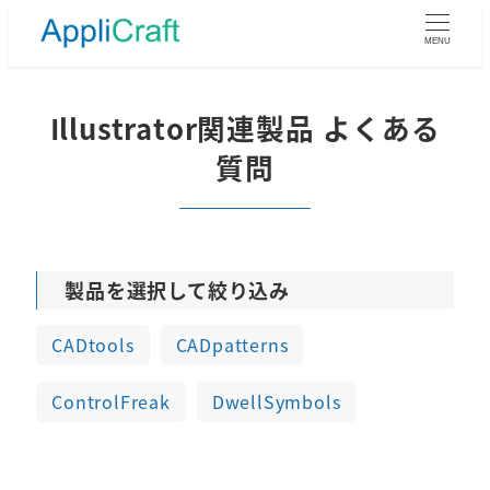
メ
イ
MENU
ン
コ
ン
Illustrator関連製品 よくある
テ
質問
ン
ツ
へ
移
動
製品を選択して絞り込み
CADtools
CADpatterns
ControlFreak
DwellSymbols