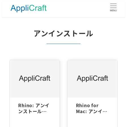
メ
イ
MENU
ン
コ
ン
アンインストール
テ
ン
ツ
へ
移
動
Rhino: アンイ
Rhino for
ンストール方
Mac: アンイン
法
ストール方法