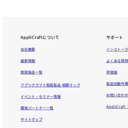
o
k
AppliCraftについて
サポート
会社概要
インストー
最新情報
よくある質
取扱製品一覧
評価版
製品別動作環
アプリクラフト取扱製品 相関マップ
お問い合わ
イベント・セミナー情報
AppliCra
開発パートナー一覧
サイトマップ