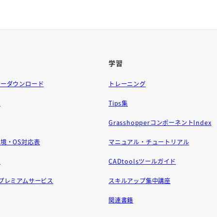
学習
ラーダウンロード
トレーニング
問
Tips集
GrasshopperコンポーネントIndex
境・OS対応表
マニュアル・チュートリアル
せ
CADtoolsツールガイド
ft プレミアムサービス
スキルアップ集中講座
関連書籍