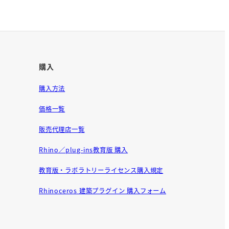
購入
購入方法
価格一覧
販売代理店一覧
Rhino／plug-ins教育版 購入
教育版・ラボラトリーライセンス購入規定
Rhinoceros 建築プラグイン 購入フォーム