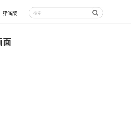
評価版
検
索
画面