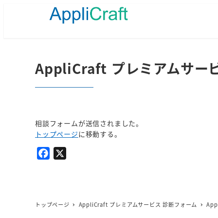
メ
イ
ン
コ
ン
テ
AppliCraft プレミアム
ン
ツ
へ
移
動
相談フォームが送信されました。
トップページ
に移動する。
F
X
a
c
e
b
トップページ
AppliCraft プレミアムサービス 診断フォーム
Ap
o