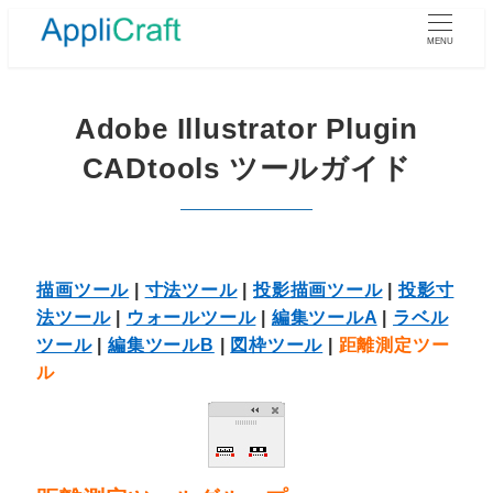
メ
イ
MENU
ン
コ
ン
Adobe Illustrator Plugin
テ
CADtools ツールガイド
ン
ツ
へ
移
動
描画ツール
|
寸法ツール
|
投影描画ツール
|
投影寸
法ツール
|
ウォールツール
|
編集ツールA
|
ラベル
ツール
|
編集ツールB
|
図枠ツール
|
距離測定ツー
ル