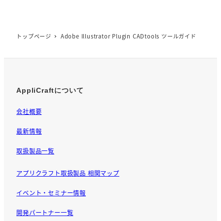
c
e
b
トップページ
Adobe Illustrator Plugin CADtools ツールガイド
o
o
k
AppliCraftについて
会社概要
最新情報
取扱製品一覧
アプリクラフト取扱製品 相関マップ
イベント・セミナー情報
開発パートナー一覧