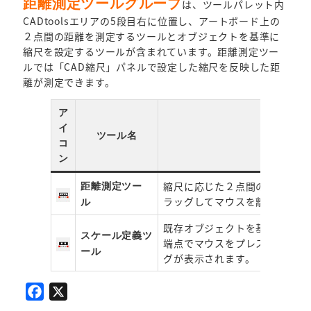
距離測定ツールグループ
は、ツールパレット内
CADtoolsエリアの5段目右に位置し、アートボード上の
２点間の距離を測定するツールとオブジェクトを基準に
縮尺を設定するツールが含まれています。距離測定ツー
ルでは「CAD縮尺」パネルで設定した縮尺を反映した距
離が測定できます。
ア
イ
ツール名
コ
ン
縮尺に応じた２点間の距離を測
距離測定ツー
ラッグしてマウスを離します。
ル
既存オブジェクトを基準に縮尺
スケール定義ツ
端点でマウスをプレス、ドラッ
ール
グが表⽰されます。
F
X
a