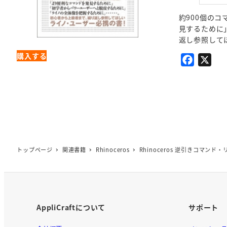
約900個の
見するために
返し参照して
購入する
F
X
a
c
e
b
o
o
トップページ
関連書籍
Rhinoceros
Rhinoceros 逆引きコマンド
k
AppliCraftについて
サポート