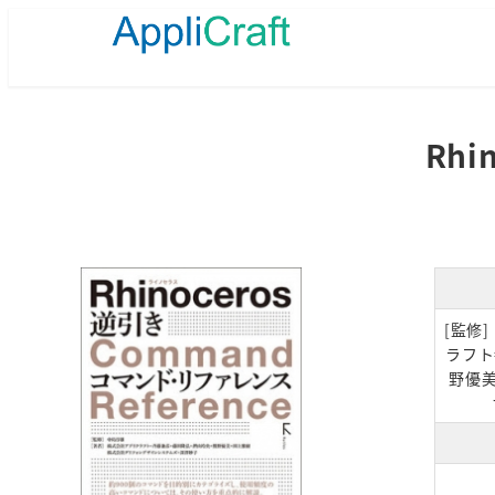
メ
イ
ン
コ
ン
テ
Rh
ン
ツ
へ
移
動
[監修
ラフト
野優