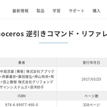
最新情報
製品
学習
サポート
購入
inoceros 逆引きコマンド・リファ
著者
発行年月日
] 中島淳雄 [著者] 株式会社アプリク
=斉藤兼彦+藤田隆弘+押山玲央+熊
2017/03/25
美+田上雅樹 株式会社グリフォンデ
ザインシステムズ=深澤妙子
ISBN
ページ数
978-4-89977-460-0
328ページ