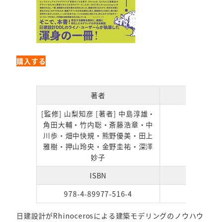
購入する
著者
発行
[監修] 山梨知彦 [著者] 中島淳雄・
角田大輔・竹内聡・斎藤浩章・中
川歩・畑中快規・熊野優美・田上
2021/
雅樹・押山玲央・金野圭祐・深澤
妙子
ISBN
ペー
978-4-89977-516-4
288
日建設計がRhinocerosによる建築モデリングのノウハウ