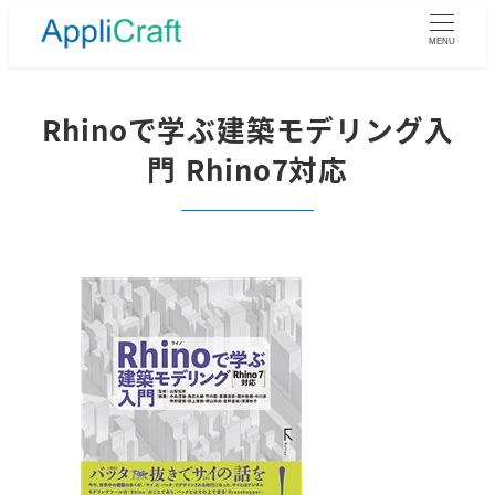
メ
イ
MENU
ン
コ
ン
Rhinoで学ぶ建築モデリング入
テ
門 Rhino7対応
ン
ツ
へ
移
動