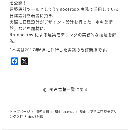
を公開！
建築設計ツールとしてRhinocerosを実務で活用している
日建設計を著者に招き、
実際に日建設計がデザイン・設計を行った「ホキ美術
館」などを題材に、
Rhinoceros による建築モデリングの実務的な技法を解
説。
*本書は2017年6月に刊行した書籍の改訂新版です。
F
X
a
c
e
関連書籍一覧に戻る
b
o
o
トップページ
関連書籍
Rhinoceros
Rhinoで学ぶ建築モデリ
k
ング入門 Rhino7対応