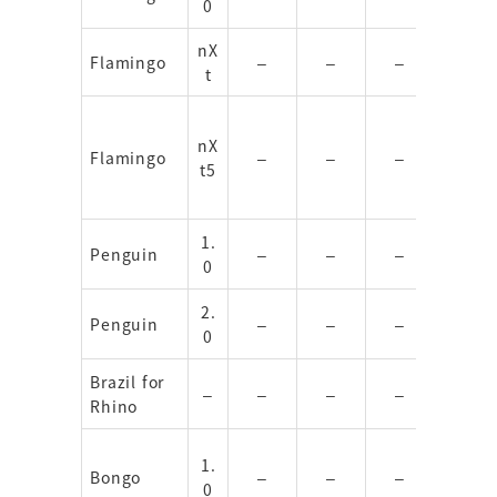
0
nX
Flamingo
–
–
–
–
t
nX
Flamingo
–
–
–
○
t5
1.
Penguin
–
–
–
○
0
2.
Penguin
–
–
–
–
0
Brazil for
–
–
–
–
–
Rhino
1.
Bongo
–
–
–
○
0