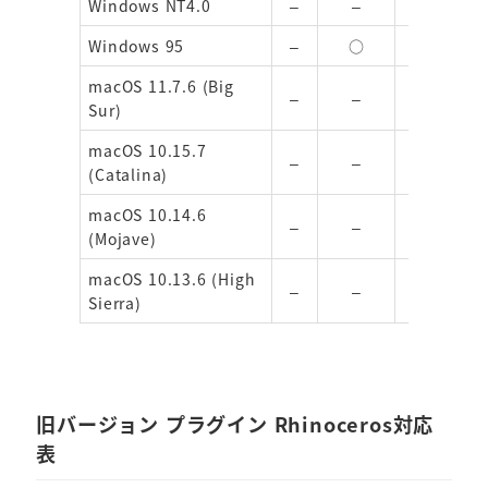
Windows NT4.0
–
–
○
Windows 95
–
○
○
macOS 11.7.6 (Big
–
–
–
Sur)
macOS 10.15.7
–
–
–
(Catalina)
macOS 10.14.6
–
–
–
(Mojave)
macOS 10.13.6 (High
–
–
–
Sierra)
旧バージョン プラグイン Rhinoceros
対応
表