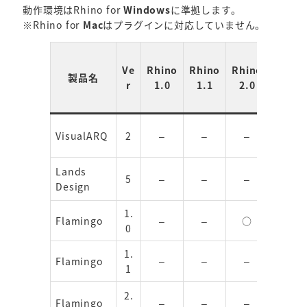
動作環境はRhino for
Windows
に準拠します。
※Rhino for
Mac
はプラグインに対応していません。
Ve
Rhino
Rhino
Rhino
Rhino
製品名
r
1.0
1.1
2.0
3.0
VisualARQ
2
–
–
–
–
Lands
5
–
–
–
–
Design
1.
Flamingo
–
–
○
–
0
1.
Flamingo
–
–
–
○
1
2.
Flamingo
–
–
–
–