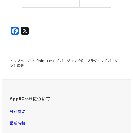
F
X
a
c
e
b
トップページ
Rhinoceros旧バージョン OS・プラグイン旧バージョ
ン対応表
o
o
k
AppliCraftについて
会社概要
最新情報