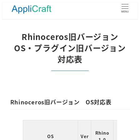
メ
イ
MENU
ン
コ
ン
Rhinoceros旧バージョン
テ
OS・プラグイン旧バージョン
ン
ツ
対応表
へ
移
動
Rhinoceros
旧バージョン OS対応表
Rhino
Rhino
OS
Ver
1.0
1.1