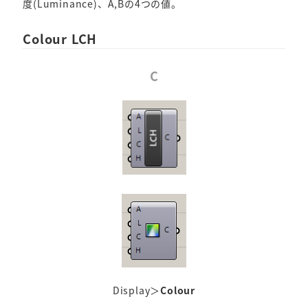
度(Luminance)、A,Bの4つの値。
Colour LCH
C
Display＞
Colour