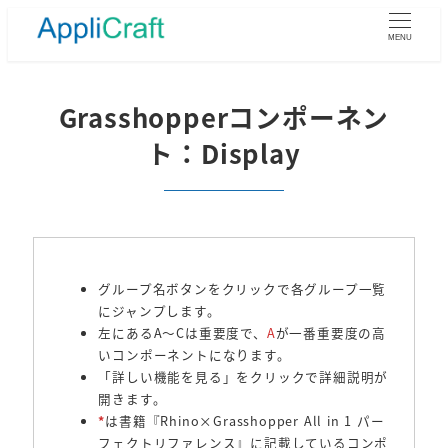
メ
イ
MENU
ン
コ
ン
Grasshopperコンポーネン
テ
ト：Display
ン
ツ
へ
移
動
グループ名ボタンをクリックで各グループ一覧
にジャンプします。
左にあるA～Cは重要度で、
A
が一番重要度の高
いコンポーネントになります。
「詳しい機能を見る」をクリックで詳細説明が
開きます。
*
は書籍『Rhino×Grasshopper All in 1 パー
フェクトリファレンス』に記載しているコンポ