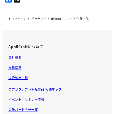
a
c
e
トップページ
ギャラリー
Rhinoceros
上田 雄一郎
b
o
o
k
AppliCraftについて
会社概要
最新情報
取扱製品一覧
アプリクラフト取扱製品 相関マップ
イベント・セミナー情報
開発パートナー一覧