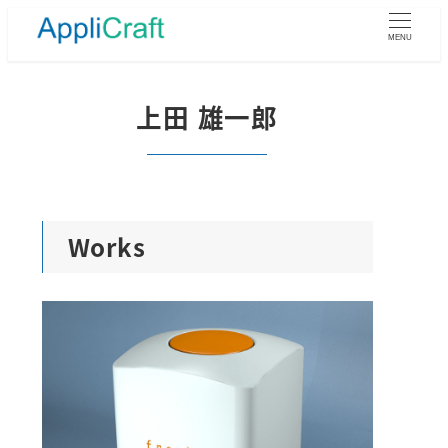
メ
イ
MENU
ン
コ
ン
上田 雄一郎
テ
ン
ツ
へ
移
動
Works