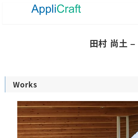
メ
イ
ン
コ
ン
テ
田村 尚土 
ン
ツ
へ
移
動
Works