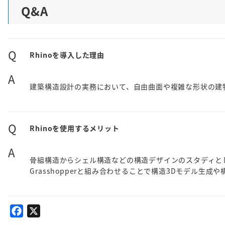
Q&A
Q
Rhinoを導入した理由
A
建築構造設計の実務において、自由曲面や複雑な形状の建
Q
Rhinoを使用するメリット
A
骨組構造からシェル構造などの構造デザインのスタディと
Grasshopperと組み合わせることで構造3Dモデル生
F
X
a