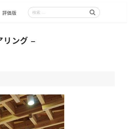
評価版
検
索
リング –