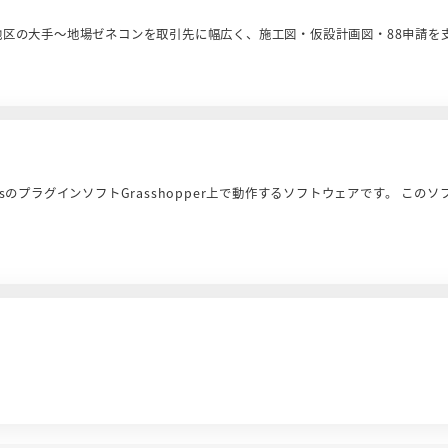
区の大手～地場ゼネコンを取引先に幅広く、施工図・仮設計画図・88申請を
hinocerosのプラグインソフトGrasshopper上で動作するソフトウェアです。 こ