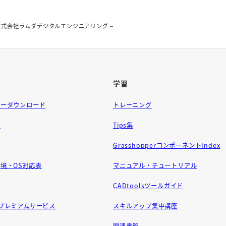
 株式会社ラムダデジタルエンジニアリング –
学習
ラーダウンロード
トレーニング
問
Tips集
GrasshopperコンポーネントIndex
境・OS対応表
マニュアル・チュートリアル
せ
CADtoolsツールガイド
ft プレミアムサービス
スキルアップ集中講座