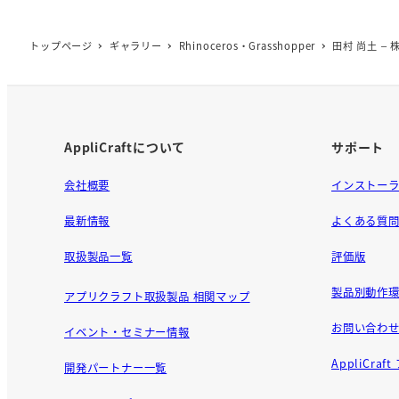
c
e
トップページ
ギャラリー
Rhinoceros・Grasshopper
田村 尚土 –
b
o
o
k
AppliCraftについて
サポート
会社概要
インストー
最新情報
よくある質
取扱製品一覧
評価版
製品別動作環
アプリクラフト取扱製品 相関マップ
お問い合わ
イベント・セミナー情報
AppliCra
開発パートナー一覧